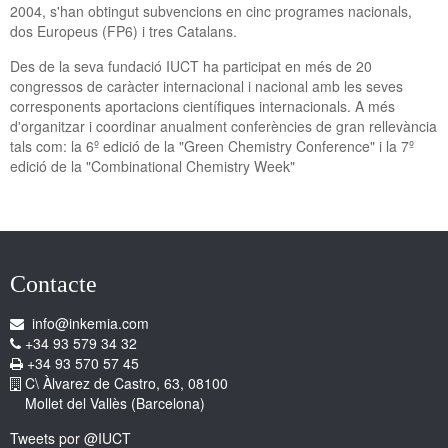
2004, s'han obtingut subvencions en cinc programes nacionals,
dos Europeus (FP6) i tres Catalans.
Des de la seva fundació IUCT ha participat en més de 20
congressos de caràcter internacional i nacional amb les seves
corresponents aportacions científiques internacionals. A més
d'organitzar i coordinar anualment conferències de gran rellevància
tals com: la 6º edició de la "Green Chemistry Conference" i la 7º
edició de la "Combinational Chemistry Week"
Contacte
info@inkemia.com
+34 93 579 34 32
+34 93 570 57 45
C\ Àlvarez de Castro, 63, 08100
Mollet del Vallès (Barcelona)
Tweets por @IUCT