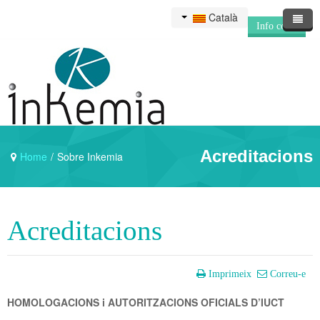
Català
Info corp.
Acreditacions
Home
/
Sobre Inkemia
Acreditacions
Imprimeix
Correu-e
HOMOLOGACIONS i AUTORITZACIONS OFICIALS D’IUCT