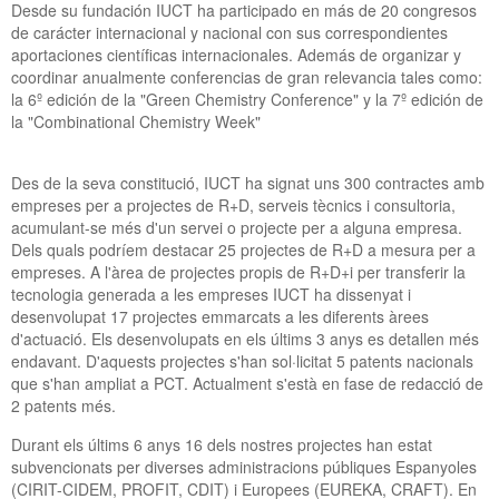
Desde su fundación IUCT ha participado en más de 20 congresos
de carácter internacional y nacional con sus correspondientes
aportaciones científicas internacionales. Además de organizar y
coordinar anualmente conferencias de gran relevancia tales como:
la 6º edición de la "Green Chemistry Conference" y la 7º edición de
la "Combinational Chemistry Week"
Des de la seva constitució, IUCT ha signat uns 300 contractes amb
empreses per a projectes de R+D, serveis tècnics i consultoria,
acumulant-se més d'un servei o projecte per a alguna empresa.
Dels quals podríem destacar 25 projectes de R+D a mesura per a
empreses. A l'àrea de projectes propis de R+D+i per transferir la
tecnologia generada a les empreses IUCT ha dissenyat i
desenvolupat 17 projectes emmarcats a les diferents àrees
d'actuació. Els desenvolupats en els últims 3 anys es detallen més
endavant. D'aquests projectes s'han sol·licitat 5 patents nacionals
que s'han ampliat a PCT. Actualment s'està en fase de redacció de
2 patents més.
Durant els últims 6 anys 16 dels nostres projectes han estat
subvencionats per diverses administracions públiques Espanyoles
(CIRIT-CIDEM, PROFIT, CDIT) i Europees (EUREKA, CRAFT). En