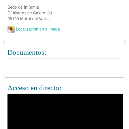
Sede de InKemia
C/ Alvarez de Castro, 63
08100 Mollet del Vallès
Localización en el mapa
Documentos:
Acceso en directo: