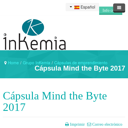
Español
Info corp.
Inicio
Sobre Inkemia
Accionistas
Home
/
Grupo InKemia
/
Cápsulas de emprendimiento
Noticias
Hechos relevantes
Cápsula Mind the Byte 2017
Contáctanos
Junta General
Información financiera
Newsletter
Contacto
Cápsula Mind the Byte
Gobierno corporativo
Deja tu CV
2017
Imprimir
Correo electrónico